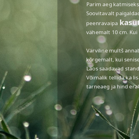
Parim aeg katmiseks 
Soovitavalt paigalda
kasu
peenravaipa
vähemalt 10 cm. Kui 
Värviline multš anna
kõrgemalt, kui senis
Laos saadavad stand
Võimalik tellida ka li
tarneaeg ja hind eral