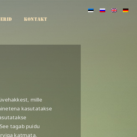
ERID
KONTAKT
tüvehakkest, mille
vainetena kasutatakse
kasutatakse
 See tagab puidu
värviga katmata.