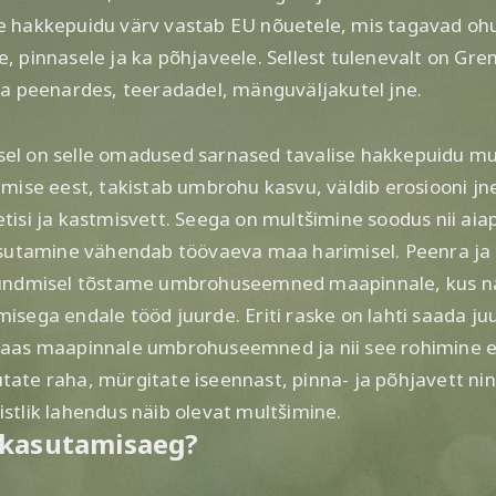
e hakkepuidu värv vastab EU nõuetele, mis tagavad ohu
, pinnasele ja ka põhjaveele. Sellest tulenevalt on Gren
da peenardes, teeradadel, mänguväljakutel jne.
l on selle omadused sarnased tavalise hakkepuidu mult
amise eest, takistab umbrohu kasvu, väldib erosiooni jn
isi ja kastmisvett. Seega on multšimine soodus nii aiap
kasutamine vähendab töövaeva maa harimisel. Peenra ja
kündmisel tõstame umbrohuseemned maapinnale, kus n
sega endale tööd juurde. Eriti raske on lahti saada j
aas maapinnale umbrohuseemned ja nii see rohimine ei
ate raha, mürgitate iseennast, pinna- ja põhjavett ni
stlik lahendus näib olevat multšimine.
e kasutamisaeg?