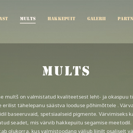
AST
MULTS
HAKKEPUIT
GALERII
PARTN
MULTS
ne multš on valmistatud kvaliteetsest leht- ja okaspuu 
 erilist tähelepanu säästva looduse põhimõttele . Vär
iidil baseeruvaid, spetsiaalseid pigmente. Värvimiseks 
tatud seadet, mis värvib hakkepuitu segamise meetodil.
stab olukorra, kus valmistoodang väljub liinilt osaliselt 