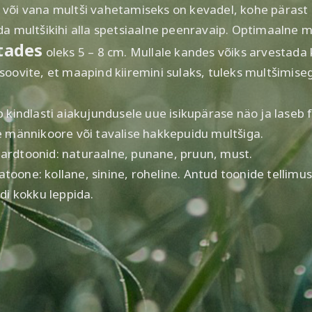
või vana multši vahetamiseks on kevadel, kohe pärast 
da multšikihi alla spetsiaalne peenravaip. Optimaalne m
tades
oleks 5 – 8 cm. Mullale kandes võiks arvestada 
soovite, et maapind kiiremini sulaks, tuleks multšimise
b kindlasti aiakujundusele uue isikupärase näo ja laseb 
e männikoore või tavalise hakkepuidu multšiga.
ardtoonid: naturaalne, punane, pruun, must.
satoone: kollane, sinine, roheline. Antud toonide tellimus
di kokku leppida.